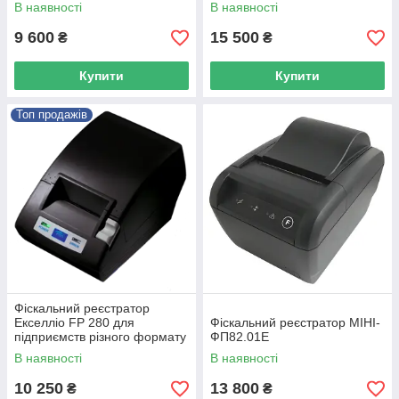
В наявності
В наявності
9 600
15 500
₴
₴
Купити
Купити
Топ продажів
Фіскальний реєстратор
Екселліо FP 280 для
Фіскальний реєстратор МІНІ-
підприємств різного формату
ФП82.01E
В наявності
В наявності
10 250
13 800
₴
₴