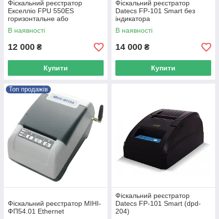
Фіскальний реєстратор
Фіскальний реєстратор
Екселліо FPU 550ES
Datecs FP-101 Smart без
горизонтальне або
індикатора
вертикальне розміщення
В наявності
В наявності
12 000
14 000
₴
₴
Купити
Купити
Топ продажів
Фіскальний реєстратор
Фіскальний реєстратор МІНІ-
Datecs FP-101 Smart (dpd-
ФП54.01 Ethernet
204)