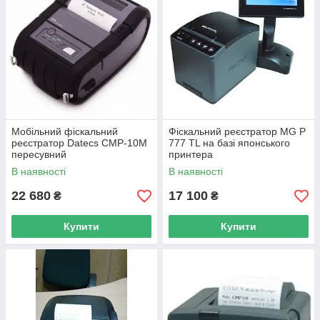
Мобільний фіскальний
Фіскальний реєстратор MG P
реєстратор Datecs CMP-10М
777 TL на базі японського
пересувний
принтера
В наявності
В наявності
22 680
17 100
₴
₴
Купити
Купити