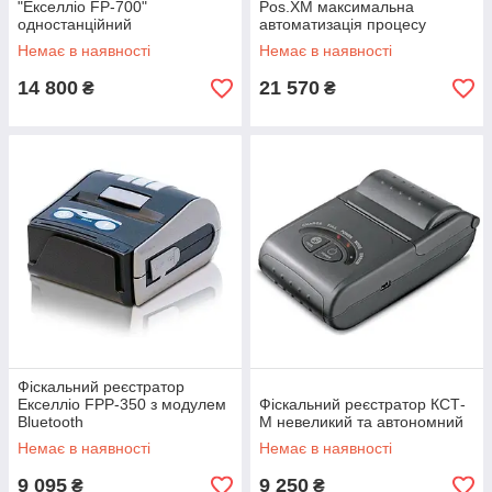
"Екселліо FP-700"
Pos.ХМ максимальна
одностанційний
автоматизація процесу
обслуговування клієнтів
Немає в наявності
Немає в наявності
14 800
21 570
₴
₴
Фіскальний реєстратор
Екселліо FPP-350 з модулем
Фіскальний реєстратор КСТ-
Bluetooth
М невеликий та автономний
Немає в наявності
Немає в наявності
9 095
9 250
₴
₴