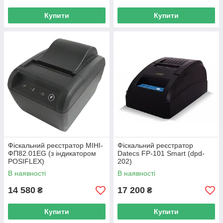
Купити
Купити
Фіскальний реєстратор МІНІ-
Фіскальний реєстратор
ФП82.01EG (з індикатором
Datecs FP-101 Smart (dpd-
POSIFLEX)
202)
В наявності
В наявності
14 580
17 200
₴
₴
Купити
Купити