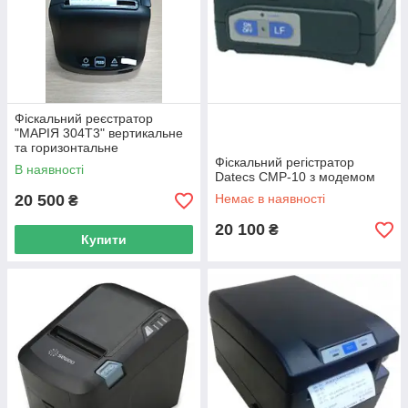
Фіскальний реєстратор
"МАРІЯ 304Т3" вертикальне
та горизонтальне
розміщення
Фіскальний регістратор
В наявності
Datecs CMP-10 з модемом
20 500
Немає в наявності
₴
20 100
₴
Купити