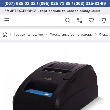
(067) 685 02 32 /
(095) 025 71 88 / (063) 315-81-99
"МИРТЕХСЕРВИС" - торгівельне та касове обладнання
Товари та послуги
Фискальные регистраторы
Фіскал