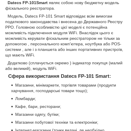
Datecs FP-101Smart
являє собою нову бюджетну модель
фіскального реєстратора.
Модель, Datecs FP-101 Smart відповідає всім вимогам
податкового законодавства і внесена до Державного Реєстру
РРО. Головною особливістю цієї моделі є потенційна
можливість підключення модуля WiFi. Внаслідок цього є
можливість керувати фіскальним реєстратором не тільки за
допомогою , персонального комп'ютера, ноутбука або POS-
системи , але і з планшета або інших портативних пристроїв,
що мають WiFi.
Додатково (сплачується окремо ) індикатор покупця (малий
або великий), модуль WiFi.
Сфера використання Datecs FP-101 Smart:
Магазини, мінімаркети, торгівля товарами (продукти
харчування, господарські товари тощо);
Ломбарди;
Кафе, бари, ресторани;
Магазини одягу, бутіки;
Магазини побутової техніки та електроніки;
Інтернет-магазини (точки видачі, де необхідно