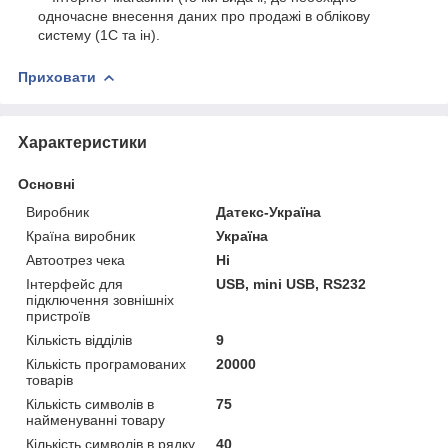
одночасне внесення даних про продажі в облікову
систему (1С та ін).
Приховати
Характеристики
Основні
Виробник
Датекс-Україна
Країна виробник
Україна
Автоотрез чека
Ні
Інтерфейс для
USB, mini USB, RS232
підключення зовнішніх
пристроїв
Кількість відділів
9
Кількість програмованих
20000
товарів
Кількість символів в
75
найменуванні товару
Кількість символів в рядку
40