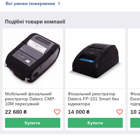
Всі умови повернення
Подібні товари компанії
Мобільний фіскальний
Фіскальний реєстратор
Фіск
реєстратор Datecs CMP-
Datecs FP-101 Smart без
Ексе
10М пересувний
індикатора
підп
фор
22 680
14 000
10 
₴
₴
Купити
Купити