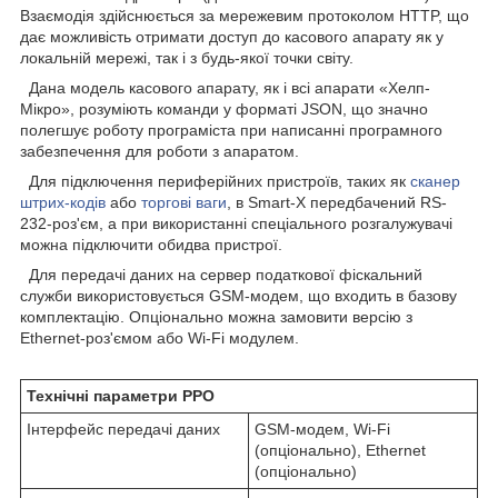
Взаємодія здійснюється за мережевим протоколом HTTP, що
дає можливість отримати доступ до касового апарату як у
локальній мережі, так і з будь-якої точки світу.
Дана модель касового апарату, як і всі апарати «Хелп-
Мікро», розуміють команди у форматі JSON, що значно
полегшує роботу програміста при написанні програмного
забезпечення для роботи з апаратом.
Для підключення периферійних пристроїв, таких як
сканер
штрих-кодів
або
торгові ваги
, в Smart-X передбачений RS-
232-роз'єм, а при використанні спеціального розгалужувачі
можна підключити обидва пристрої.
Для передачі даних на сервер податкової фіскальний
служби використовується GSM-модем, що входить в базову
комплектацію. Опціонально можна замовити версію з
Ethernet-роз'ємом або Wi-Fi модулем.
Технічні параметри РРО
Інтерфейс передачі даних
GSM-модем, Wi-Fi
(опціонально), Ethernet
(опціонально)