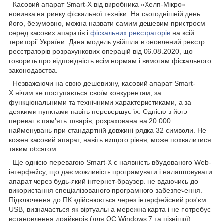
Касовий апарат Smart-X від виробника «Хелп-Мікро» –
новинка на ринку фіскальної техніки. На сьогоднішній день
його, безумовно, можна назвати самим дешевим пристроєм
серед касових апаратів і
фіскальних реєстраторів
на всій
території України. Дана модель увійшла в оновлений реєстр
реєстраторів розрахункових операцій від 06.08.2020, що
говорить про відповідність всім нормам і вимогам фіскального
законодавства.
Незважаючи на свою дешевизну, касовий апарат Smart-
X нічим не поступається своїм конкурентам, за
функціональними та технічними характеристиками, а за
деякими пунктами навіть перевершує їх. Однією з його
переваг є пам'ять товарів, розрахована на 20 000
найменувань при стандартній довжині рядка 32 символи. Не
кожен касовий апарат, навіть вищого рівня, може похвалитися
таким обсягом.
Ще однією перевагою Smart-X є наявність вбудованого Web-
інтерфейсу, що дає можливість програмувати і налаштовувати
апарат через будь-який інтернет-браузер, не вдаючись до
використання спеціалізованого програмного забезпечення.
Підключення до ПК здійснюється через інтерфейсний роз'єм
USB, визначається як віртуальна мережна карта і не потребує
встановлення драйверів (для ОС Windows 7 та пізнішої).