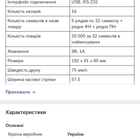
Інтерфейс підключення
USB, RS-232
Кількість касирів
16
Кількість символів в назві
5 рядків по 32 символу +
товару
рядок ФН + рядок ПН
Кількість товарів
20 000 за 32 символів в
найменуванні
Живлення
9В, 1А
Розміри
192 х 91 х 80 мм
Швидкість друку
75 мм/с
Ширина касової стрічки
57,5
Приховати
Характеристики
Основні
Країна виробник
Україна