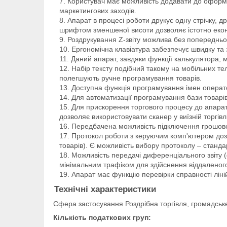
Користувач має можливість додавати до оформл
маркетингових заходів.
Апарат в процесі роботи друкує одну стрічку, д
шрифтом зменшеної висоти дозволяє істотно екон
Роздрукування Z-звіту можлива без попередньо
Ергономічна клавіатура забезпечує швидку та 
Даний апарат, завдяки функції калькулятора, 
Набір тексту подібний такому на мобільних т
полегшують ручне програмування товарів.
Доступна функція програмування імен операто
Для автоматизації програмування бази товарі
Для прискорення торгового процесу до апарат
дозволяє використовувати сканер у виїзній торгівл
Передбачена можливість підключення грошов
Протокол роботи з керуючим комп'ютером дозво
товарів). Є можливість вибору протоколу – станд
Можливість передачі диференціального звіту 
мінімальним трафіком для здійснення віддаленого
Апарат має функцію перевірки справності ліні
Технічні характеристики
Сфера застосування Роздрібна торгівля, громадськ
Кількість податкових груп: