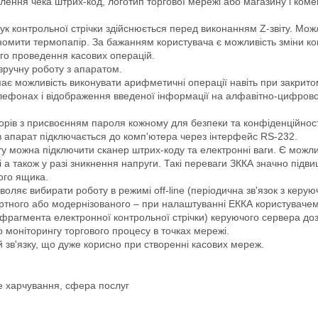
ення чека штрих-код, логотип торгової мережі або магазину і ком
рук контрольної стрічки здійснюється перед виконанням Z-звіту. Можл
омити термопапір. За бажанням користувача є можливість зміни кон
го проведення касових операцій.
зручну роботу з апаратом.
має можливість виконувати арифметичні операції навіть при закрито
елефонах і відображення введеної інформації на алфавітно-цифрово
рів з присвоєнням пароля кожному для безпеки та конфіденційності
в апарат підключається до комп'ютера через інтерфейс RS-232.
у можна підключити сканер штрих-коду та електронні ваги. Є можли
і а також у разі зникнення напруги. Такі переваги ЗККА значно підви
ого ящика.
ляє вибирати роботу в режимі off-line (періодична зв'язок з керуюч
артного або модернізованого – при налаштуванні ЕККА користувачем
(фрагмента електронної контрольної стрічки) керуючого сервера до
 моніторингу торгового процесу в точках мережі.
й зв'язку, що дуже корисно при створенні касових мереж.
е харчування, сфера послуг