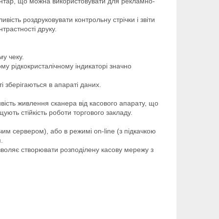
ентар, що можна використовувати для рекламно-
ивість роздруковувати контрольну стрічки і звіти
трастності друку.
му чеку.
му рідкокристалічному індикаторі значно
 зберігаються в апараті даних.
вість живлення сканера від касового апарату, що
щують стійкість роботи торгового закладу.
им сервером), або в режимі on-line (з підкачкою
.
зволяє створювати розподілену касову мережу з