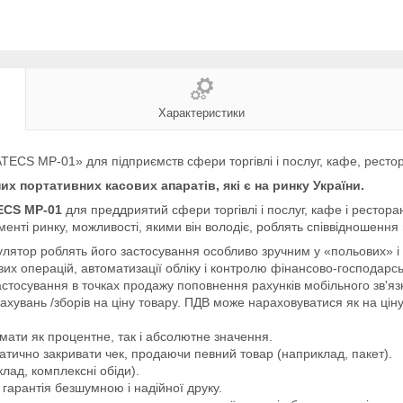
Характеристики
CS MP-01» для підприємств сфери торгівлі і послуг, кафе, ресто
х портативних касових апаратів, які є на ринку України.
ECS MP-01
для преддриятий сфери торгівлі і послуг, кафе і ресторанів
нті ринку, можливості, якими він володіє, роблять співвідношення 
мулятор роблять його застосування особливо зручним у «польових» і 
х операцій, автоматизації обліку і контролю фінансово-господарськ
сування в точках продажу поповнення рахунків мобільного зв'язку, 
ахувань /зборів на ціну товару. ПДВ може нараховуватися як на ціну
 мати як процентне, так і абсолютне значення.
атично закривати чек, продаючи певний товар (наприклад, пакет).
лад, комплексні обіди).
гарантія безшумною і надійної друку.