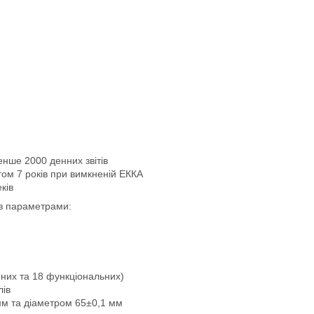
нше 2000 денних звітів
гом 7 років при вимкненій ЕККА
ків
 з параметрами:
йних та 18 функціональних)
лів
мм та діаметром 65±0,1 мм