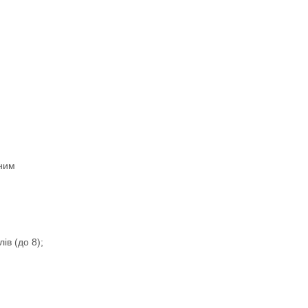
жним
ів (до 8);