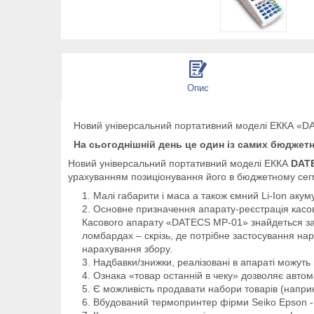
Опис
Новий універсальний портативний моделі ЕККА «DATE
На сьогоднішній день це один із самих бюджетни
Новий універсальний портативний моделі ЕККА
DAT
урахуванням позиціонування його в бюджетному сегме
Малі габарити і маса а також ємний Li-Ion аку
Основне призначення апарату-реєстрація касови
Касового апарату «DATECS MP-01» знайдеться засто
ломбардах – скрізь, де потрібне застосування нар
нарахування збору.
Надбавки/знижки, реалізовані в апараті можуть
Ознака «товар останній в чеку» дозволяє автом
Є можливість продавати набори товарів (наприк
Вбудований термопринтер фірми Seiko Epson - 