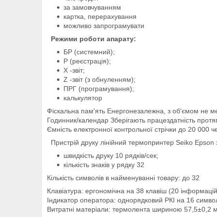
за замовчуванням
картка, перерахування
можливо запрограмувати
Режими роботи апарату:
БР (системний);
Р (реєстрація);
Х -звіт;
Z -звіт (з обнуленням);
ПРГ (програмування);
калькулятор
Фіскальна пам'ять Енергонезалежна, з об'ємом не ме
Годинник/календар Зберігають працездатність протя
Ємність електронної контрольної стрічки до 20 000 че
Пристрій друку лінійний термопринтер Seiko Epson
швидкість друку 10 рядків/сек;
кількість знаків у рядку 32
Кількість символів в найменуванні товару: до 32
Клавіатура: ергономічна на 38 клавіш (20 інформаці
Індикатор оператора: однорядковий РКІ на 16 симво
Витратні матеріали: термолента шириною 57,5±0,2 