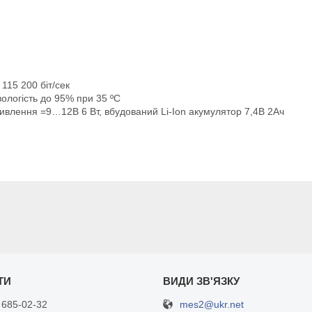
115 200 біт/сек
вологість до 95% при 35 ºС
живлення =9…12В 6 Вт, вбудований Li-Ion акумулятор 7,4В 2Ач
mes2@ukr.net
 685-02-32