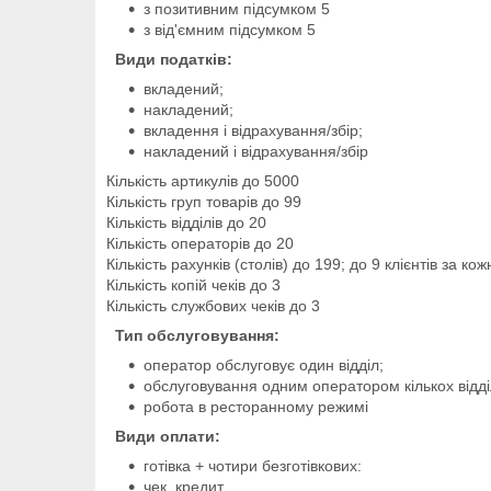
з позитивним підсумком 5
з від'ємним підсумком 5
Види податків:
вкладений;
накладений;
вкладення і відрахування/збір;
накладений і відрахування/збір
Кількість артикулів до 5000
Кількість груп товарів до 99
Кількість відділів до 20
Кількість операторів до 20
Кількість рахунків (столів) до 199; до 9 клієнтів за ко
Кількість копій чеків до 3
Кількість службових чеків до 3
Тип обслуговування:
оператор обслуговує один відділ;
обслуговування одним оператором кількох відділ
робота в ресторанному режимі
Види оплати:
готівка + чотири безготівкових:
чек, кредит