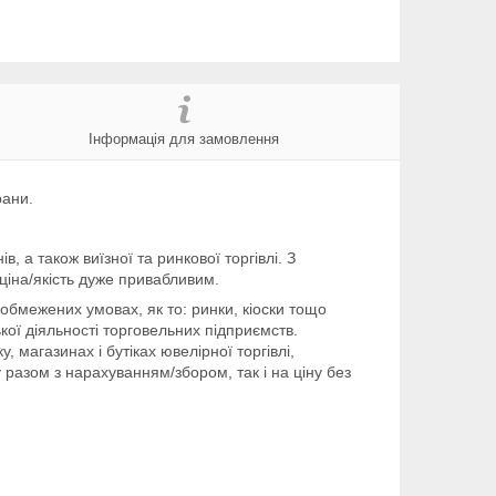
Інформація для замовлення
рани.
, а також виїзної та ринкової торгівлі. З
ціна/якість дуже привабливим.
обмежених умовах, як то: ринки, кіоски тощо
ої діяльності торговельних підприємств.
магазинах і бутіках ювелірної торгівлі,
 разом з нарахуванням/збором, так і на ціну без