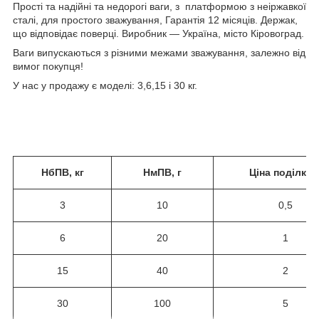
Прості та надійні та недорогі ваги, з платформою з неіржавкої
сталі, для простого зважування, Гарантія 12 місяців. Держак,
що відповідає поверці. Виробник — Україна, місто Кіровоград.
Ваги випускаються з різними межами зважування, залежно від
вимог покупця!
У нас у продажу є моделі: 3,6,15 і 30 кг.
НбПВ, кг
НмПВ, г
Ціна поділки, 
3
10
0,5
6
20
1
15
40
2
30
100
5