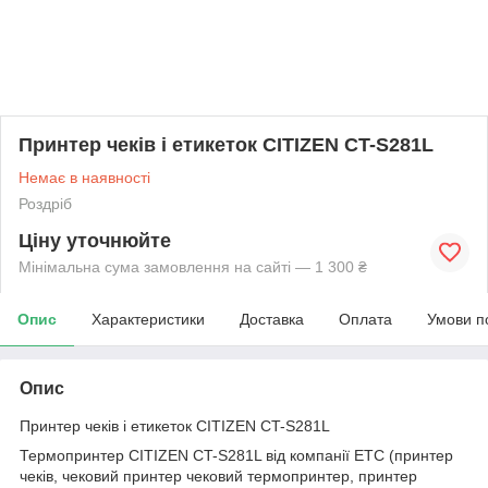
Принтер чеків і етикеток CITIZEN CT-S281L
Немає в наявності
Роздріб
Ціну уточнюйте
Мінімальна сума замовлення на сайті — 1 300 ₴
Опис
Характеристики
Доставка
Оплата
Умови п
Опис
Принтер чеків і етикеток CITIZEN CT-S281L
Термопринтер CITIZEN CT-S281L від компанії ЕТС (принтер
чеків, чековий принтер чековий термопринтер, принтер