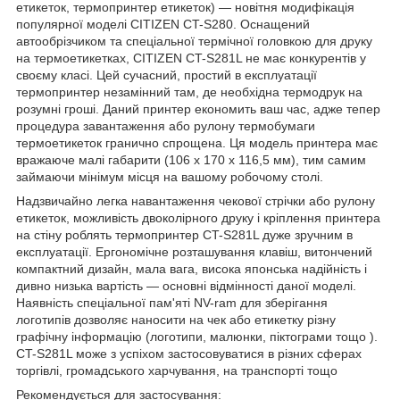
етикеток, термопринтер етикеток) — новітня модифікація
популярної моделі CITIZEN CT-S280. Оснащений
автообрізчиком та спеціальної термічної головкою для друку
на термоетикетках, CITIZEN CT-S281L не має конкурентів у
своєму класі. Цей сучасний, простий в експлуатації
термопринтер незамінний там, де необхідна термодрук на
розумні гроші. Даний принтер економить ваш час, адже тепер
процедура завантаження або рулону термобумаги
термоетикеток гранично спрощена. Ця модель принтера має
вражаюче малі габарити (106 х 170 х 116,5 мм), тим самим
займаючи мінімум місця на вашому робочому столі.
Надзвичайно легка навантаження чекової стрічки або рулону
етикеток, можливість двоколірного друку і кріплення принтера
на стіну роблять термопринтер CT-S281L дуже зручним в
експлуатації. Ергономічне розташування клавіш, витончений
компактний дизайн, мала вага, висока японська надійність і
дивно низька вартість — основні відмінності даної моделі.
Наявність спеціальної пам'яті NV-ram для зберігання
логотипів дозволяє наносити на чек або етикетку різну
графічну інформацію (логотипи, малюнки, піктограми тощо ).
CT-S281L може з успіхом застосовуватися в різних сферах
торгівлі, громадського харчування, на транспорті тощо
Рекомендується для застосування: