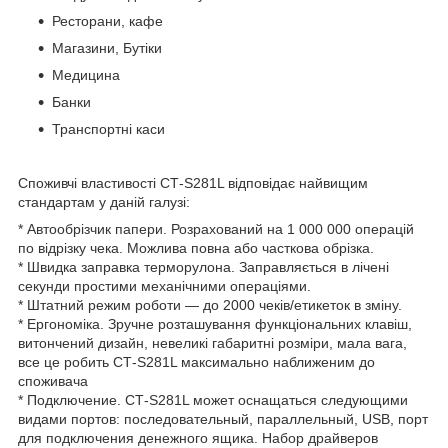
Ресторани, кафе
Магазини, Бутіки
Медицина
Банки
Транспортні каси
Споживчі властивості СТ-S281L відповідає найвищим
стандартам у даній галузі:
* Автообрізчик папери. Розрахований на 1 000 000 операцій
по відрізку чека. Можлива повна або часткова обрізка.
* Швидка заправка терморулона. Заправляється в лічені
секунди простими механічними операціями.
* Штатний режим роботи — до 2000 чеків/етикеток в зміну.
* Ергономіка. Зручне розташування функціональних клавіш,
витончений дизайн, невеликі габаритні розміри, мала вага,
все це робить СТ-S281L максимально наближеним до
споживача
* Подключение. СТ-S281L может оснащаться следующими
видами портов: последовательный, параллельный, USB, порт
для подключения денежного ящика. Набор драйверов