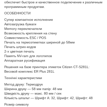
обеспечит быстрое и качественное подключение к различным
программным продуктам.
ОСОБЕННОСТИ
Супер компактное исполнение
Автозагрузка бумаги
Memory переключатели
Возможность крепления на стену
Совместимость ESC / POS
Печать на термоэтикетках шириной до 58мм
Печать штрих-кодов
2-х цветная печать
Память NV-ram для логотипов
Аппаратная русификация
Решения на базе принтера этикеток Citizen CT-S281L:
Весовой комплекс ER Plus 281L
Технічні характеристики
Метод друку: Термодрук
Ширина друку — 58 мм папір: 48 мм
Швидкість друку — макс. 80 мм / сек
Кількість шпальт — Шрифт А: 32, Шрифт: 42, Шрифт: 48
Розмір символу