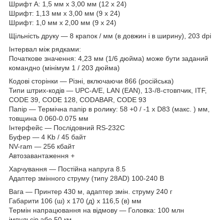
Шрифт А: 1,5 мм х 3,00 мм (12 х 24)
Шрифт: 1,13 мм х 3,00 мм (9 х 24)
Шрифт: 1,0 мм х 2,00 мм (9 х 24)
Щільність друку — 8 крапок / мм (в довжин і в ширину), 203 dpi
Інтервал між рядками:
Початкове значення: 4,23 мм (1/6 дюйма) може бути заданий
командно (мінімум 1 / 203 дюйма)
Кодові сторінки — Різні, включаючи 866 (російська)
Типи штрих-кодів — UPC-A/E, LAN (EAN), 13-/8-стовпчик, ITF,
CODE 39, CODE 128, CODABAR, CODE 93
Папір — Термічна папір в ролику: 58 +0 / -1 х D83 (макс. ) мм,
товщина 0.060-0.075 мм
Інтерфейс — Послідовний RS-232C
Буфер — 4 Kb / 45 байт
NV-ram — 256 кбайт
Автозавантаження +
Харчування — Постійна напруга 8.5
Адаптер змінного струму (типу 28АD) 100-240 В
Вага — Принтер 430 м, адаптер змін. струму 240 г
Габарити 106 (ш) х 170 (д) х 116,5 (в) мм
Термін напрацювання на відмову — Головка: 100 млн
імпульсів або 50 км