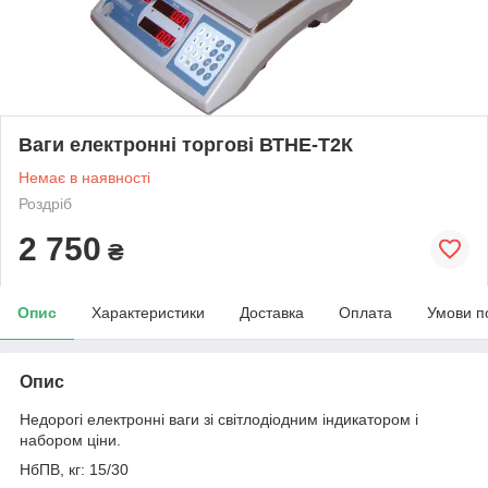
Ваги електронні торгові ВТНЕ-Т2К
Немає в наявності
Роздріб
2 750
₴
Опис
Характеристики
Доставка
Оплата
Умови п
Опис
Недорогі електронні ваги зі світлодіодним індикатором і
набором ціни.
НбПВ, кг: 15/30