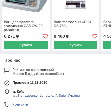
Ваги для простого
Ваги торговельні «DIGI
Ваги
зважування CAS CW-20
DS-782»
ВТН
(пластик)
6 271
8 400
4 5
₴
₴
Купити
Купити
Про нас
Рейтинг не сформований
Менше 5 відгуків за останній рік
Працює з 11.11.2010
м. Київ
ул. Попудренко, 28, офіс, 7, Київ, Україна
Контакти